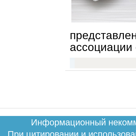
представл
ассоциации 
Информационный некомме
При цитировании и использова