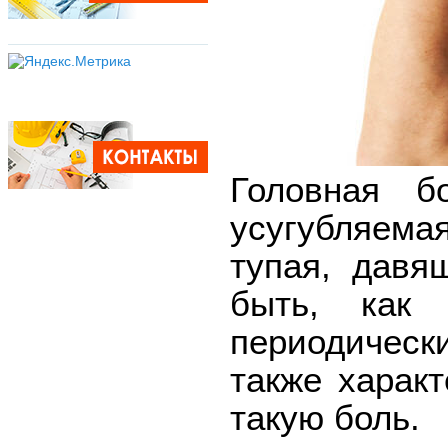
Головная б
усугубляема
тупая, давя
быть, как 
периодическ
также харак
такую боль.