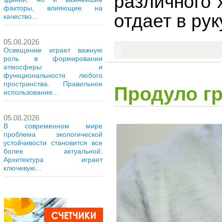
различного 
факторы, влияющие на
отдает в рук
качество...
05.08.2026
Освещение играет важную
роль в формировании
атмосферы и
функциональности любого
пространства. Правильное
Продуло гр
использование...
05.08.2026
В современном мире
проблема экологической
устойчивости становится все
более актуальной.
Архитектура играет
ключевую...