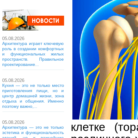
05.08.2026
Архитектура играет ключевую
роль в создании комфортных
и функциональных жилых
пространств. Правильное
проектирование...
05.08.2026
Кухня — это не только место
приготовления пищи, но и
центр домашней жизни, зона
отдыха и общения. Именно
поэтому важно,...
05.08.2026
клетке
(то
Архитектура — это не только
эстетика и функциональность
зданий, но и важнейшие