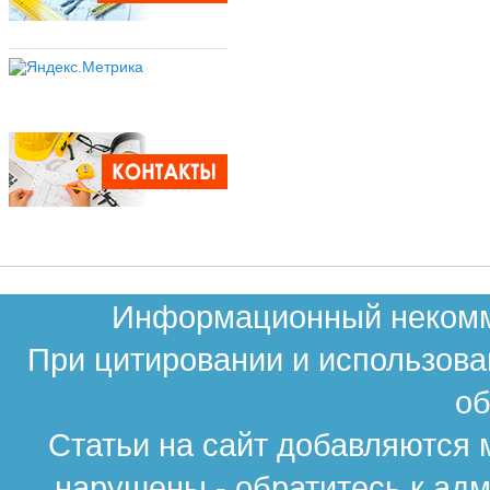
Информационный некомме
При цитировании и использова
об
Статьи на сайт добавляются 
нарушены - обратитесь к ад