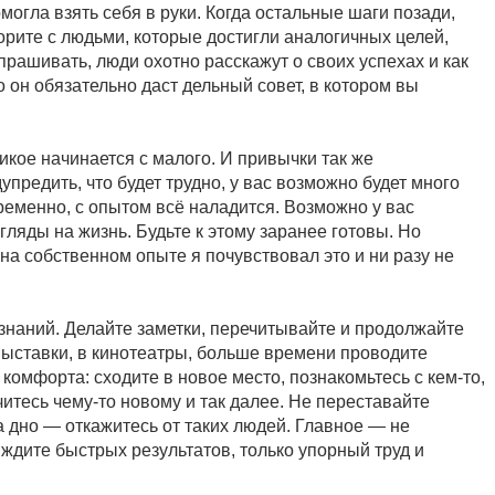
омогла взять себя в руки. Когда остальные шаги позади,
орите с людьми, которые достигли аналогичных целей,
прашивать, люди охотно расскажут о своих успехах и как
о он обязательно даст дельный совет, в котором вы
икое начинается с малого. И привычки так же
предить, что будет трудно, у вас возможно будет много
временно, с опытом всё наладится. Возможно у вас
гляды на жизнь. Будьте к этому заранее готовы. Но
 на собственном опыте я почувствовал это и ни разу не
 знаний. Делайте заметки, перечитывайте и продолжайте
выставки, в кинотеатры, больше времени проводите
 комфорта: сходите в новое место, познакомьтесь с кем-то,
читесь чему-то новому и так далее. Не переставайте
а дно — откажитесь от таких людей. Главное — не
е ждите быстрых результатов, только упорный труд и