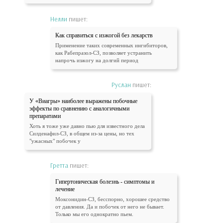
Нелли
пишет:
Как справиться с изжогой без лекарств
Применение таких современных ингибиторов,
как Рабепразол-СЗ, позволяет устранить
напрочь изжогу на долгий период
Руслан
пишет:
У «Виагры» наиболее выражены побочные
эффекты по сравнению с аналогичными
препаратами
Хоть я тоже уже давно пью для известного дела
Силденафил-СЗ, в общем из-за цены, но тех
"ужасных" побочек у
Гретта
пишет:
Гипертоническая болезнь - симптомы и
лечение
Моксонидин-СЗ, бесспорно, хорошее средство
от давления. Да и побочек от него не бывает.
Только мы его однократно пьем.