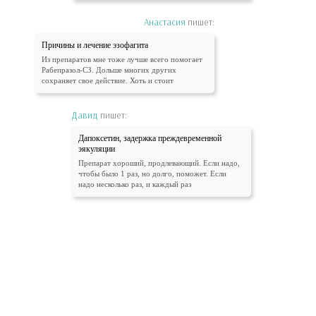
Анастасия
пишет:
Причины и лечение эзофагита
Из препаратов мне тоже лучше всего помогает
Рабепразол-СЗ. Дольше многих других
сохраняет свое действие. Хоть и стоит
Давид
пишет:
Дапоксетин, задержка преждевременной
эякуляции
Препарат хороший, продлевающий. Если надо,
чтобы было 1 раз, но долго, поможет. Если
надо несколько раз, и каждый раз