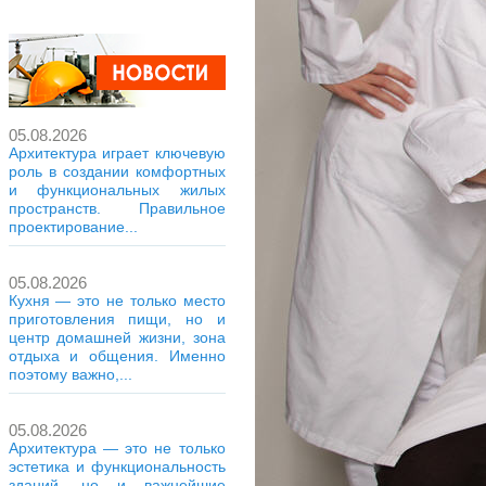
05.08.2026
Архитектура играет ключевую
роль в создании комфортных
и функциональных жилых
пространств. Правильное
проектирование...
05.08.2026
Кухня — это не только место
приготовления пищи, но и
центр домашней жизни, зона
отдыха и общения. Именно
поэтому важно,...
05.08.2026
Архитектура — это не только
эстетика и функциональность
зданий, но и важнейшие