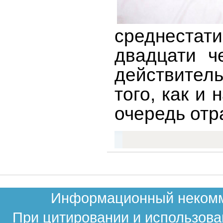
среднестати
двадцати ч
действитель
того, как и
очередь отр
Информационный некомме
При цитировании и использова