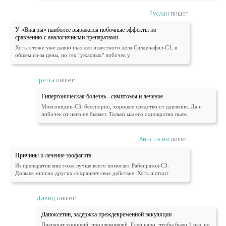
Руслан
пишет:
У «Виагры» наиболее выражены побочные эффекты по
сравнению с аналогичными препаратами
Хоть я тоже уже давно пью для известного дела Силденафил-СЗ, в
общем из-за цены, но тех "ужасных" побочек у
Гретта
пишет:
Гипертоническая болезнь - симптомы и лечение
Моксонидин-СЗ, бесспорно, хорошее средство от давления. Да и
побочек от него не бывает. Только мы его однократно пьем.
Анастасия
пишет:
Причины и лечение эзофагита
Из препаратов мне тоже лучше всего помогает Рабепразол-СЗ.
Дольше многих других сохраняет свое действие. Хоть и стоит
Давид
пишет:
Дапоксетин, задержка преждевременной эякуляции
Препарат хороший, продлевающий. Если надо, чтобы было 1 раз, но