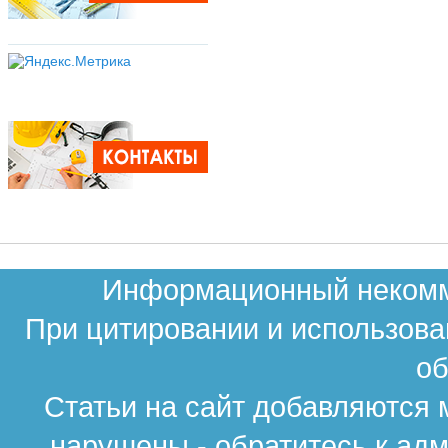
Информационный некомме
При цитировании и использова
об
Статьи на сайт добавляются 
нарушены - обратитесь к ад