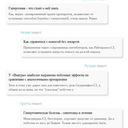
Гипертония - что стоит о ней знать
Ева, верно: своевременный прием препаратов, независимо от
остальных способов борьбы с гипертонией, очень важен. Равно
Нелли
пишет:
Как справиться с изжогой без лекарств
Применение таких современных ингибиторов, как Рабепразол-СЗ,
позволяет устранить напрочь изжогу на долгий период
Руслан
пишет:
У «Виагры» наиболее выражены побочные эффекты по
сравнению с аналогичными препаратами
Хоть я тоже уже давно пью для известного дела Силденафил-СЗ, в
общем из-за цены, но тех "ужасных" побочек у
Гретта
пишет:
Гипертоническая болезнь - симптомы и лечение
Моксонидин-СЗ, бесспорно, хорошее средство от давления. Да и
побочек от него не бывает. Только мы его однократно пьем.