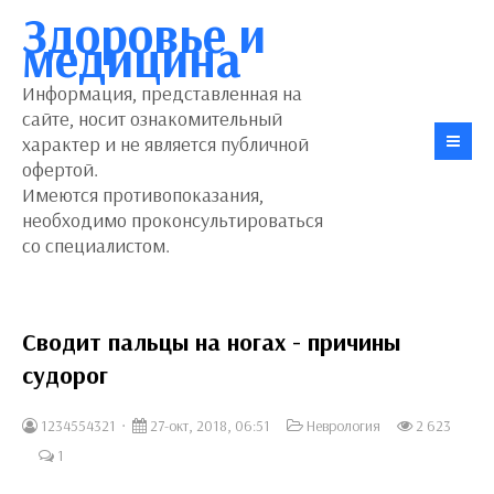
Здоровье и
медицина
Информация, представленная на
сайте, носит ознакомительный
характер и не является публичной
офертой.
Имеются противопоказания,
необходимо проконсультироваться
со специалистом.
Сводит пальцы на ногах - причины
судорог
1234554321
27-окт, 2018, 06:51
Неврология
2 623
1