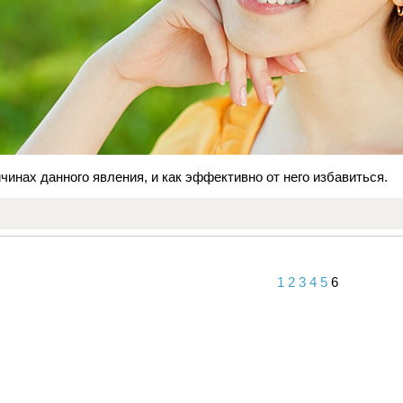
чинах данного явления, и как эффективно от него избавиться.
1
2
3
4
5
6
Вперед
Назад