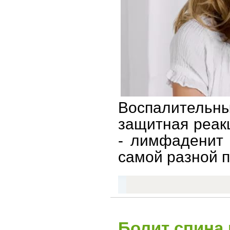
Воспалительны
защитная реак
- лимфаденит 
самой разной п
Болит спина