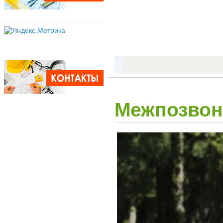
Межпозвоно