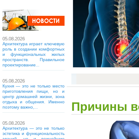
05.08.2026
Архитектура играет ключевую
роль в создании комфортных
и функциональных жилых
пространств. Правильное
проектирование...
05.08.2026
Кухня — это не только место
приготовления пищи, но и
центр домашней жизни, зона
отдыха и общения. Именно
Причины в
поэтому важно,...
05.08.2026
Архитектура — это не только
эстетика и функциональность
зданий, но и важнейшие