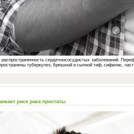
в распространенность сердечнососудистых заболеваний. Переф
ространены туберкулез, брюшной и сыпной тиф, сифилис, час
нижает риск рака простаты