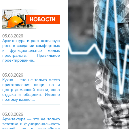
05.08.2026
Архитектура играет ключевую
роль в создании комфортных
и функциональных жилых
пространств. Правильное
проектирование...
05.08.2026
Кухня — это не только место
приготовления пищи, но и
центр домашней жизни, зона
отдыха и общения. Именно
поэтому важно,...
05.08.2026
Архитектура — это не только
эстетика и функциональность
зданий, но и важнейшие