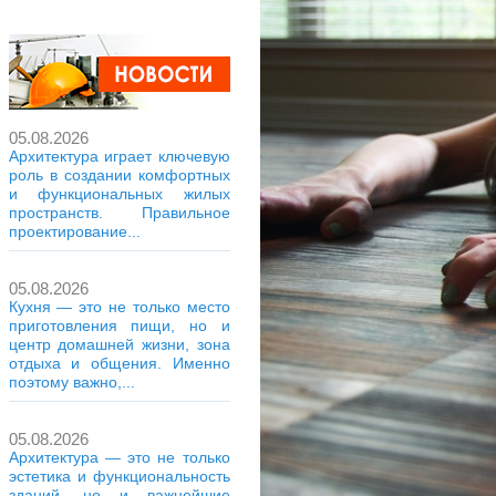
05.08.2026
Архитектура играет ключевую
роль в создании комфортных
и функциональных жилых
пространств. Правильное
проектирование...
05.08.2026
Кухня — это не только место
приготовления пищи, но и
центр домашней жизни, зона
отдыха и общения. Именно
поэтому важно,...
05.08.2026
Архитектура — это не только
эстетика и функциональность
зданий, но и важнейшие