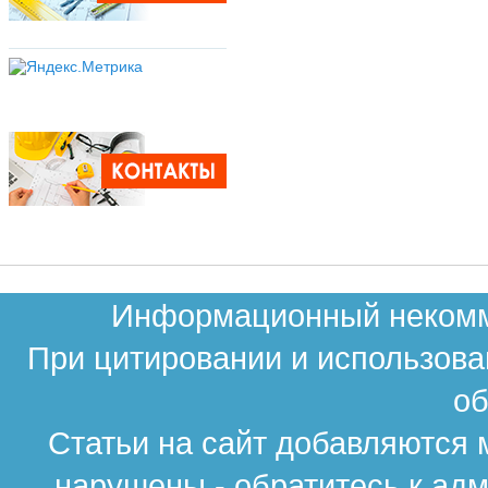
Информационный некомме
При цитировании и использова
об
Статьи на сайт добавляются 
нарушены - обратитесь к ад