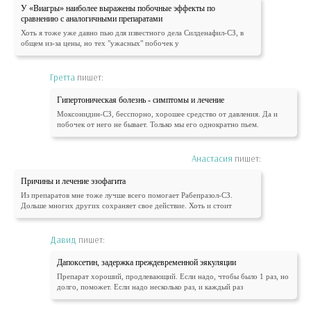
У «Виагры» наиболее выражены побочные эффекты по
сравнению с аналогичными препаратами
Хоть я тоже уже давно пью для известного дела Силденафил-СЗ, в
общем из-за цены, но тех "ужасных" побочек у
Гретта
пишет:
Гипертоническая болезнь - симптомы и лечение
Моксонидин-СЗ, бесспорно, хорошее средство от давления. Да и
побочек от него не бывает. Только мы его однократно пьем.
Анастасия
пишет:
Причины и лечение эзофагита
Из препаратов мне тоже лучше всего помогает Рабепразол-СЗ.
Дольше многих других сохраняет свое действие. Хоть и стоит
Давид
пишет:
Дапоксетин, задержка преждевременной эякуляции
Препарат хороший, продлевающий. Если надо, чтобы было 1 раз, но
долго, поможет. Если надо несколько раз, и каждый раз