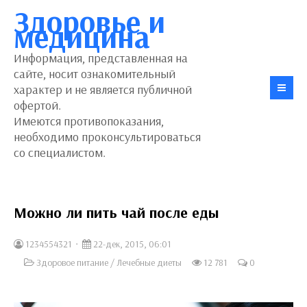
Здоровье и
медицина
Информация, представленная на
сайте, носит ознакомительный
характер и не является публичной
офертой.
Имеются противопоказания,
необходимо проконсультироваться
со специалистом.
Можно ли пить чай после еды
1234554321
22-дек, 2015, 06:01
Здоровое питание
/
Лечебные диеты
12 781
0