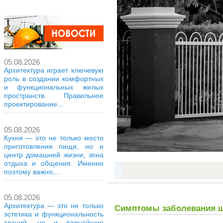
05.08.2026
Архитектура играет ключевую
роль в создании комфортных
и функциональных жилых
пространств. Правильное
проектирование...
05.08.2026
Кухня — это не только место
приготовления пищи, но и
центр домашней жизни, зона
отдыха и общения. Именно
поэтому важно,...
05.08.2026
Архитектура — это не только
Симптомы заболевания 
эстетика и функциональность
зданий, но и важнейшие