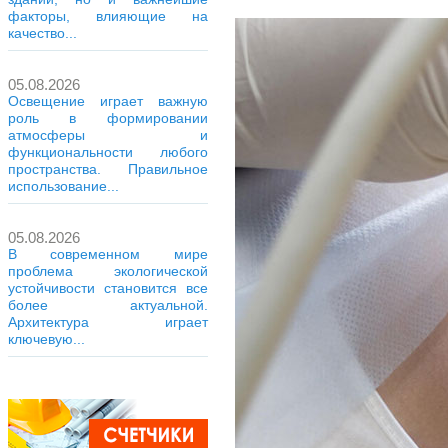
факторы, влияющие на
качество...
05.08.2026
Освещение играет важную
роль в формировании
атмосферы и
функциональности любого
пространства. Правильное
использование...
05.08.2026
В современном мире
проблема экологической
устойчивости становится все
более актуальной.
Архитектура играет
ключевую...