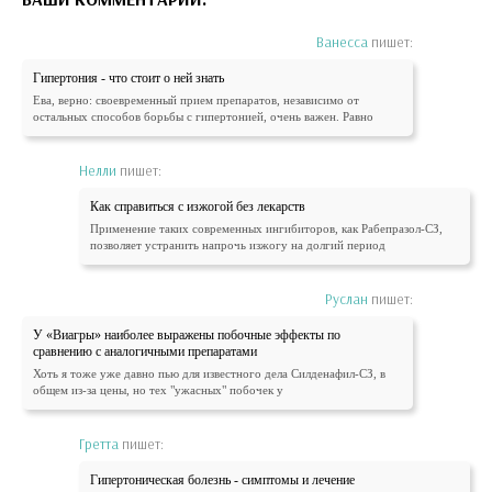
Ванесса
пишет:
Гипертония - что стоит о ней знать
Ева, верно: своевременный прием препаратов, независимо от
остальных способов борьбы с гипертонией, очень важен. Равно
Нелли
пишет:
Как справиться с изжогой без лекарств
Применение таких современных ингибиторов, как Рабепразол-СЗ,
позволяет устранить напрочь изжогу на долгий период
Руслан
пишет:
У «Виагры» наиболее выражены побочные эффекты по
сравнению с аналогичными препаратами
Хоть я тоже уже давно пью для известного дела Силденафил-СЗ, в
общем из-за цены, но тех "ужасных" побочек у
Гретта
пишет:
Гипертоническая болезнь - симптомы и лечение