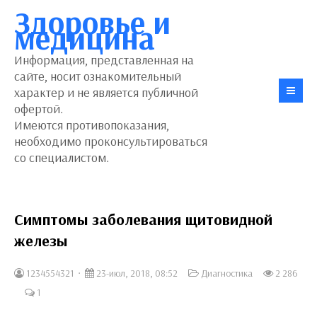
Здоровье и
медицина
Информация, представленная на
сайте, носит ознакомительный
характер и не является публичной
офертой.
Имеются противопоказания,
необходимо проконсультироваться
со специалистом.
Симптомы заболевания щитовидной
железы
1234554321
23-июл, 2018, 08:52
Диагностика
2 286
1