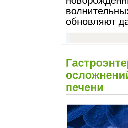
новорожден
волнительны
обновляют да
Гастроэнте
осложнений
печени