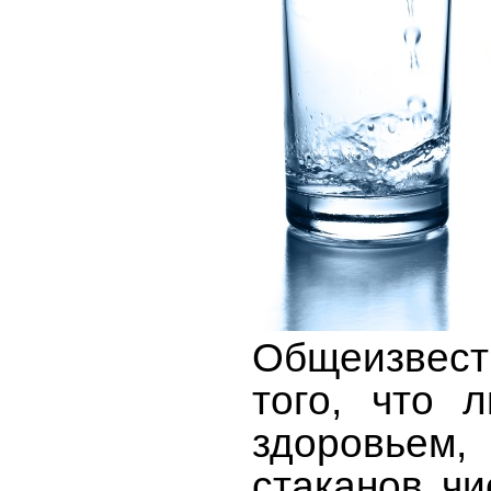
Общеизвест
того, что 
здоровьем,
стаканов ч