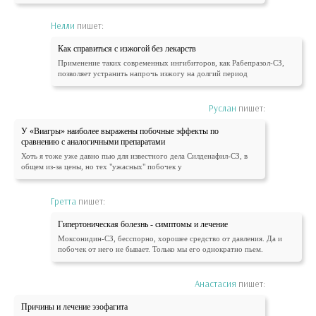
Нелли
пишет:
Как справиться с изжогой без лекарств
Применение таких современных ингибиторов, как Рабепразол-СЗ,
позволяет устранить напрочь изжогу на долгий период
Руслан
пишет:
У «Виагры» наиболее выражены побочные эффекты по
сравнению с аналогичными препаратами
Хоть я тоже уже давно пью для известного дела Силденафил-СЗ, в
общем из-за цены, но тех "ужасных" побочек у
Гретта
пишет:
Гипертоническая болезнь - симптомы и лечение
Моксонидин-СЗ, бесспорно, хорошее средство от давления. Да и
побочек от него не бывает. Только мы его однократно пьем.
Анастасия
пишет:
Причины и лечение эзофагита