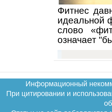
Фитнес дав
идеальной ф
слово «фит
означает "б
Информационный некомме
При цитировании и использова
об