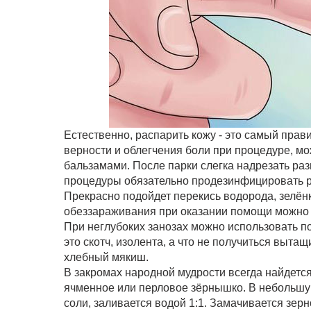
Естественно, распарить кожу - это самый прави
верности и облегчения боли при процедуре, м
бальзамами. После парки слегка надрезать ра
процедуры обязательно продезинфицировать р
Прекрасно подойдет перекись водорода, зелёнк
обеззараживания при оказании помощи можно 
При неглубоких занозах можно использовать п
это скотч, изолента, а что не получиться выта
хлебный мякиш.
В закромах народной мудрости всегда найдетс
ячменное или перловое зёрнышко. В небольшую
соли, заливается водой 1:1. Замачивается зерн