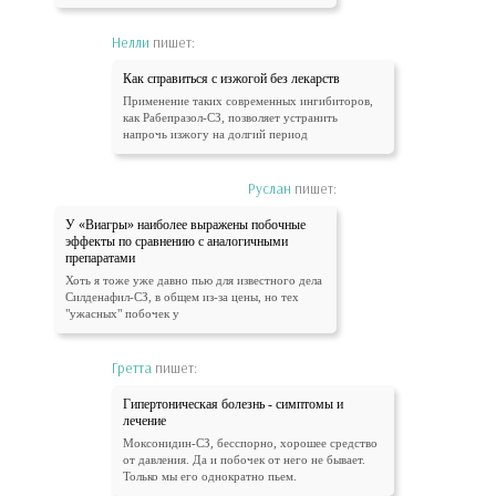
Нелли
пишет:
Как справиться с изжогой без лекарств
Применение таких современных ингибиторов,
как Рабепразол-СЗ, позволяет устранить
напрочь изжогу на долгий период
Руслан
пишет:
У «Виагры» наиболее выражены побочные
эффекты по сравнению с аналогичными
препаратами
Хоть я тоже уже давно пью для известного дела
Силденафил-СЗ, в общем из-за цены, но тех
"ужасных" побочек у
Гретта
пишет:
Гипертоническая болезнь - симптомы и
лечение
Моксонидин-СЗ, бесспорно, хорошее средство
от давления. Да и побочек от него не бывает.
Только мы его однократно пьем.