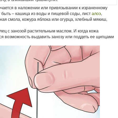
ючается в наложении или привязывании к израненному
т быть – кашица из воды и пищевой соды, лист
алоэ
,
сная смола, кожура яблока или огурца, хлебный мякиш,
лец с занозой растительным маслом. И когда кожа
ся возможность выдавить занозу или поддеть ее щипцами