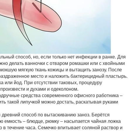
льный способ, но, если только нет инфекции в ранке. Для
ожно делать ванночки с отваром ромашки или с хвойными
змокшую мягкую ткань кожицы и вытащить занозу. После
аздраженное место и наложить бактерицидный пластырь.
а или йод. При отсутствии таковых, процедуру
произвести и духами и одеколоном.
одручные средства современного офисного работника –
щить такой липучкой можно достать, раскатывая руками
я древний способ по вытаскиванию заноз. Берётся
 емкость – блюдце, рюмку – насыпается чайная ложка
о в течение часа. Семечко впитывает соляной раствор и