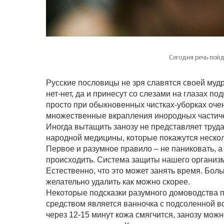
Сегодня речь пойд
Русские пословицы не зря славятся своей муд
нет-нет, да и принесут со слезами на глазах п
просто при обыкновенных чистках-уборках очен
множественные вкрапления инородных частиче
Иногда вытащить занозу не представляет труда
народной медицины, которые покажутся нескол
Первое и разумное правило – не паниковать, а 
происходить. Система защиты нашего организм
Естественно, что это может занять время. Бол
желательно удалить как можно скорее.
Некоторые подсказки разумного домоводства п
средством является ванночка с подсоленной во
через 12-15 минут кожа смягчится, занозу мож