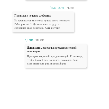
Анастасия
пишет:
Причины и лечение эзофагита
Из препаратов мне тоже лучше всего помогает
Рабепразол-СЗ. Дольше многих других
сохраняет свое действие. Хоть и стоит
Давид
пишет:
Дапоксетин, задержка преждевременной
эякуляции
Препарат хороший, продлевающий. Если надо,
чтобы было 1 раз, но долго, поможет. Если
надо несколько раз, и каждый раз