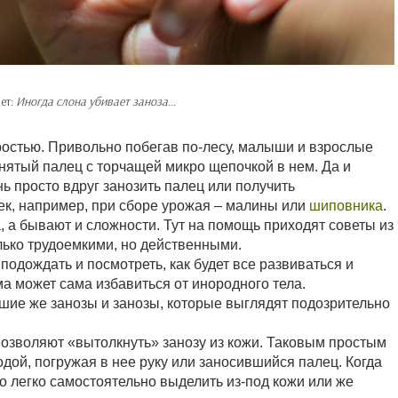
ет:
Иногда слона убивает заноза…
ростью. Привольно побегав по-лесу, малыши и взрослые
однятый палец с торчащей микро щепочкой в нем. Да и
ь просто вдруг занозить палец или получить
к, например, при сборе урожая – малины или
шиповника
.
, а бывают и сложности. Тут на помощь приходят советы из
ько трудоемкими, но действенными.
подождать и посмотреть, как будет все развиваться и
а может сама избавиться от инородного тела.
ьшие же занозы и занозы, которые выглядят подозрительно
озволяют «вытолкнуть» занозу из кожи. Таковым простым
дой, погружая в нее руку или заносившийся палец. Когда
но легко самостоятельно выделить из-под кожи или же