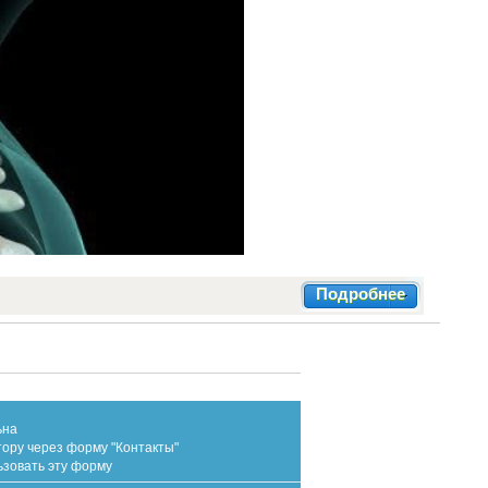
Подробнее
ьна
тору через форму "Контакты"
ьзовать эту форму