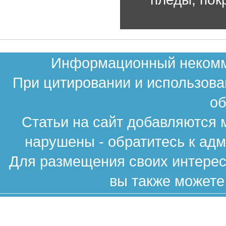
Информационный некомме
При цитировании и использова
об
Статьи на сайт добавляются 
нарушены - обратитесь к ад
Для размещения своих интересн
вы также можете