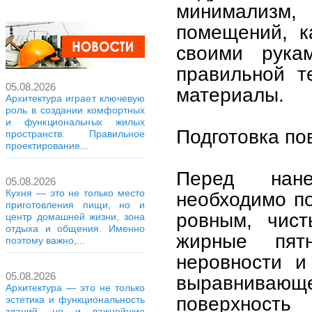
минимализм, 
помещений, к
своими рука
правильной т
05.08.2026
материалы.
Архитектура играет ключевую
роль в создании комфортных
и функциональных жилых
Подготовка по
пространств. Правильное
проектирование...
Перед нане
05.08.2026
Кухня — это не только место
необходимо по
приготовления пищи, но и
ровным, чист
центр домашней жизни, зона
отдыха и общения. Именно
жирные пят
поэтому важно,...
неровности 
05.08.2026
выравнивающе
Архитектура — это не только
поверхност
эстетика и функциональность
зданий, но и важнейшие