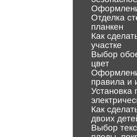
Оформление
Отделка ст
планкен
Как сделат
участке
Выбор обое
цвет
Оформлени
правила и 
Установка 
электричес
Как сделат
двоих дете
Выбор текс
пледы, пок