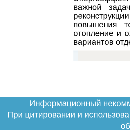
важной зада
реконструк
повышения т
отопление и 
вариантов отд
Информационный некомме
При цитировании и использова
об