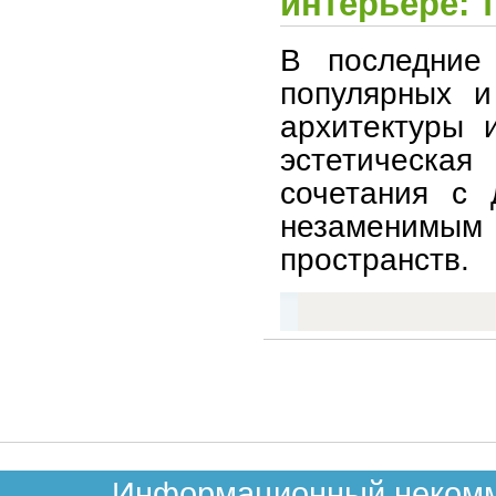
интерьере: 
В последние
популярных и
архитектуры 
эстетическа
сочетания с 
незаменимым
пространств.
Информационный некомме