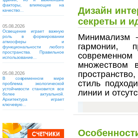
факторы, влияющие на
Дизайн инте
качество...
секреты и и
05.08.2026
Освещение играет важную
Минимализм —
роль в формировании
атмосферы и
гармонии, 
функциональности любого
пространства. Правильное
современном
использование...
множеством в
пространство,
05.08.2026
В современном мире
стиль подходи
проблема экологической
устойчивости становится все
линии и отсут
более актуальной.
Архитектура играет
ключевую...
Особенности