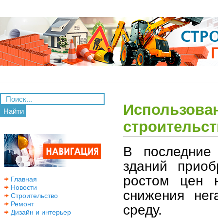
Использован
Найти
строительс
В последние 
зданий приоб
ростом цен н
Главная
Новости
снижения нег
Строительство
Ремонт
среду.
Дизайн и интерьер