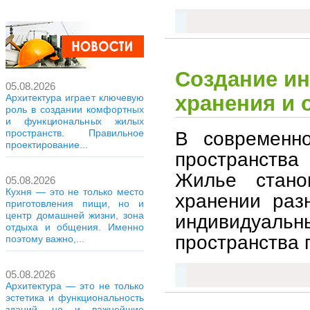
Создание и
05.08.2026
хранения и 
Архитектура играет ключевую
роль в создании комфортных
и функциональных жилых
пространств. Правильное
В современн
проектирование...
пространства
Жилье стано
05.08.2026
Кухня — это не только место
хранении раз
приготовления пищи, но и
центр домашней жизни, зона
индивидуальны
отдыха и общения. Именно
пространства 
поэтому важно,...
05.08.2026
Архитектура — это не только
эстетика и функциональность
зданий, но и важнейшие