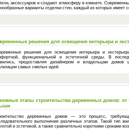
бели, аксессуаров и создают атмосферу в комнате. Современн
нообразные варианты отделки стен, каждый из которых имеет с
временные решения для освещения интерьера и экс
временные решения для освещения интерьера и экстерьер
мфортной, функциональной и эстетичной среды. В послед
звились, предоставляя дизайнером и владельцам домов 
ализации самых смелых идей.
новные этапы строительства деревянных домов: от
рыши
роительство деревянных домов — это процесс, требующи
следовательного выполнения различных этапов. Такой тип жил
лотой и эстетикой, а также сравнительно короткими сроками во