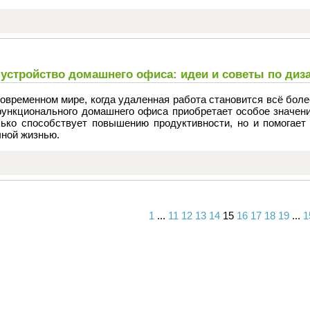
устройство домашнего офиса: идеи и советы по диз
овременном мире, когда удаленная работа становится всё бол
функционального домашнего офиса приобретает особое значени
лько способствует повышению продуктивности, но и помогает
чной жизнью.
1
...
11
12
13
14
15
16
17
18
19
...
1
Вперед
Назад