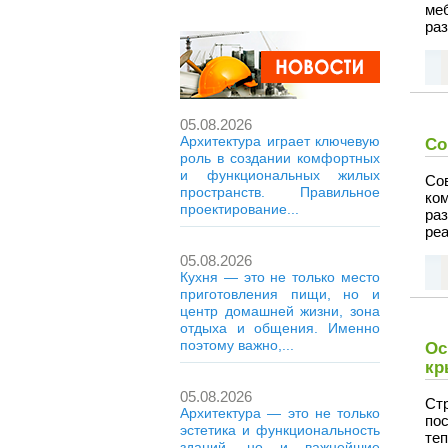
ме
раз
05.08.2026
Архитектура играет ключевую
Со
роль в создании комфортных
и функциональных жилых
Со
пространств. Правильное
ко
проектирование...
ра
ре
05.08.2026
Кухня — это не только место
приготовления пищи, но и
центр домашней жизни, зона
отдыха и общения. Именно
поэтому важно,...
Ос
к
05.08.2026
Ст
Архитектура — это не только
по
эстетика и функциональность
теп
зданий, но и важнейшие