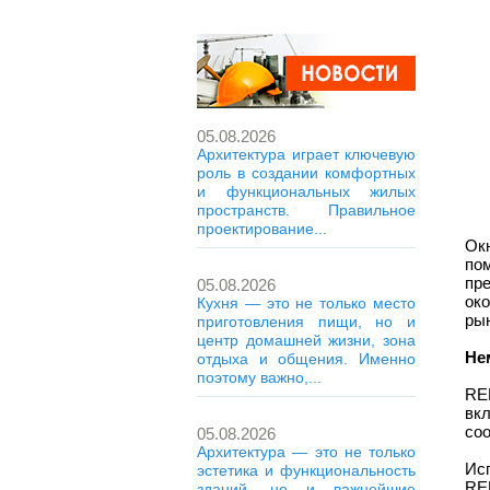
05.08.2026
Архитектура играет ключевую
роль в создании комфортных
и функциональных жилых
пространств. Правильное
проектирование...
Ок
по
пр
05.08.2026
ок
Кухня — это не только место
рын
приготовления пищи, но и
центр домашней жизни, зона
Не
отдыха и общения. Именно
поэтому важно,...
RE
вк
со
05.08.2026
Архитектура — это не только
Ис
эстетика и функциональность
RE
зданий, но и важнейшие