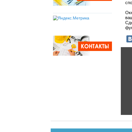
спо
Ок
ва
Сд
фу