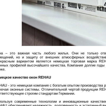
на – это важная часть любого жилья. Они не только отв
мещений, но и защиту от внешних атмосферных воздействий
екрасным вариантом является немецкая торговая марка RE
онных профилей высочайшего качества. Компания долгие годы
ке.
мецкое качество окон REHAU
HAU - это немецкая компания с богатым опытом производства 
лючая оконные системы. Отличительной чертой продукции RE
ответствующее строгим стандартам Германии.
пользуя современные технологии и инновационные качеств
HAU обеспечивают надежность, долговечность и эстетичный вн