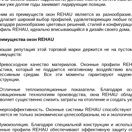
рки уже долгие годы занимает лидирующие позиции.
ним из преимуществ окон REHAU является их разнообразие
едлагает широкий выбор профилей, удовлетворяющих любые пот
агодаря разнообразию цветовых решений, стилей и конфигурац
офиль REHAU, идеально вписывающийся в дизайн своего дома.
еимущества окон REHAU
рошая репутация этой торговой марки держится не на пусто
еимуществ:
Превосходное качество материалов. Оконные профили REH
астика, который не поддается негативному воздействию вл
рессивным средам. Все эти моменты гарантируют надежн
струкции.
Отличные теплоизоляционные показатели. Благодаря о
новационным технологиям производства, окна REHAU облад
воляет существенно снизить затраты на отопление и создать 
Энергоэффективность. Оконные системы REHAU способствуют 
яется не только экономически целесообразным, но и экологич
Шумоизоляция. Благодаря специальной конструкции и исполь
онные профили REHAU обеспечивают эффективную защиту от