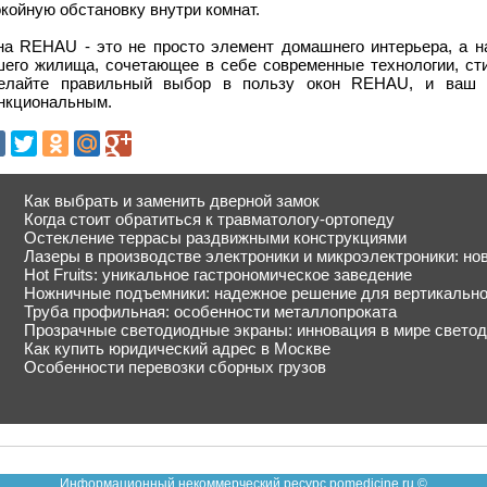
койную обстановку внутри комнат.
на REHAU - это не просто элемент домашнего интерьера, а 
шего жилища, сочетающее в себе современные технологии, сти
елайте правильный выбор в пользу окон REHAU, и ваш
нкциональным.
Как выбрать и заменить дверной замок
Когда стоит обратиться к травматологу-ортопеду
Остекление террасы раздвижными конструкциями
Лазеры в производстве электроники и микроэлектроники: но
Hot Fruits: уникальное гастрономическое заведение
Ножничные подъемники: надежное решение для вертикальн
Труба профильная: особенности металлопроката
Прозрачные светодиодные экраны: инновация в мире свето
Как купить юридический адрес в Москве
Особенности перевозки сборных грузов
Информационный некоммерческий ресурс pomedicine.ru ©