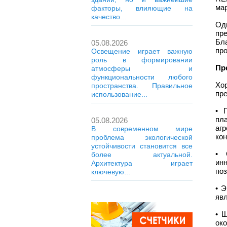
ма
факторы, влияющие на
качество...
Од
пр
Бл
05.08.2026
пр
Освещение играет важную
роль в формировании
Пр
атмосферы и
функциональности любого
Хо
пространства. Правильное
пр
использование...
• 
пл
05.08.2026
аг
В современном мире
кон
проблема экологической
устойчивости становится все
• 
более актуальной.
ин
Архитектура играет
поз
ключевую...
• 
явл
• 
ок