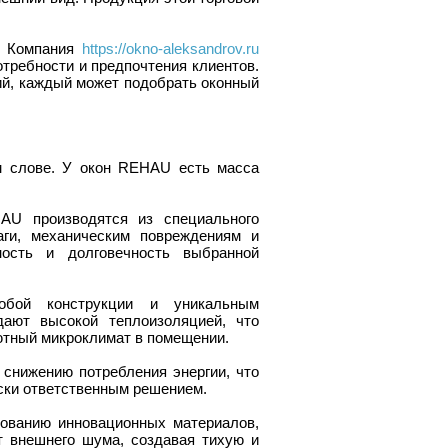
. Компания
https://okno-aleksandrov.ru
ребности и предпочтения клиентов.
ий, каждый может подобрать оконный
м слове. У окон REHAU есть масса
AU производятся из специального
аги, механическим повреждениям и
ость и долговечность выбранной
собой конструкции и уникальным
ают высокой теплоизоляцией, что
уютный микроклимат в помещении.
снижению потребления энергии, что
ески ответственным решением.
зованию инновационных материалов,
 внешнего шума, создавая тихую и