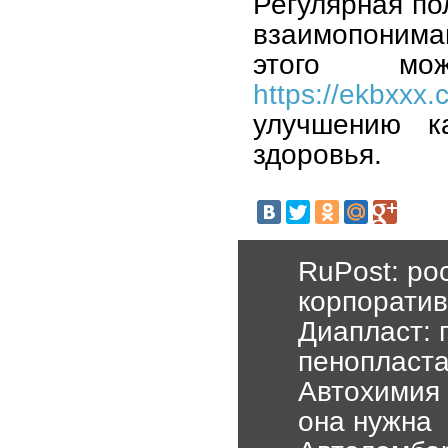
Регулярная по
взаимопонима
этого мож
https://ekbxxx.
улучшению ка
здоровья.
RuPost: ро
корпоратив
Диапласт: 
пенопласт
Автохимия 
она нужна