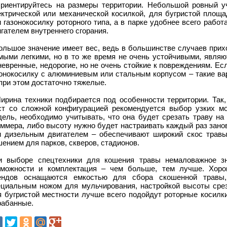
Ориентируйтесь на размеры территории. Небольшой ровный у
ектрической или механической косилкой, для бугристой площ
 газонокосилку роторного типа, а в парке удобнее всего раб
гателем внутреннего сгорания.
ольшое значение имеет вес, ведь в большинстве случаев прих
мыми легкими, но в то же время не очень устойчивыми, являю
евренные, недорогие, но не очень стойкие к повреждениям. Е
зонокосилку с алюминиевым или стальным корпусом – такие ва
при этом достаточно тяжелые.
Ширина техники подбирается под особенности территории. Так
ст со сложной конфигурацией рекомендуется выбор узких мо
дель, необходимо учитывать, что она будет срезать траву на 
иммера, либо высоту нужно будет настраивать каждый раз зано
и дизельным двигателем – обеспечивают широкий скос травы
ением для парков, скверов, стадионов.
и выборе спецтехники для кошения травы немаловажное з
зможности и комплектация – чем больше, тем лучше. Хоро
ендов оснащаются емкостью для сбора скошенной травы,
ециальным ножом для мульчирования, настройкой высоты срез
 бугристой местности лучше всего подойдут роторные косилки
рабанные.