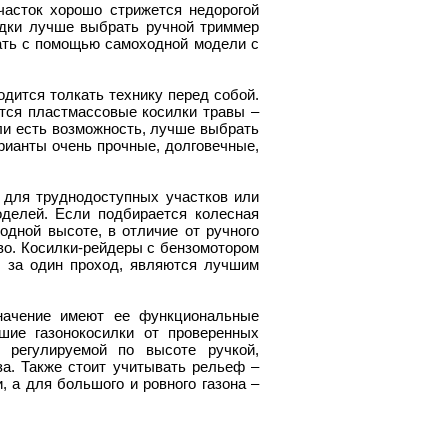
часток хорошо стрижется недорогой
адки лучше выбрать ручной триммер
отать с помощью самоходной модели с
одится толкать технику перед собой.
тся пластмассовые косилки травы –
сли есть возможность, лучше выбрать
рианты очень прочные, долговечные,
, для труднодоступных участков или
делей. Если подбирается колесная
одной высоте, в отличие от ручного
во. Косилки-рейдеры с бензомотором
 за один проход, являются лучшим
начение имеют ее функциональные
шие газонокосилки от проверенных
 регулируемой по высоте ручкой,
а. Также стоит учитывать рельеф –
, а для большого и ровного газона –