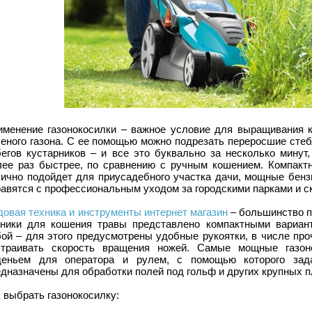
именение газонокосилки – важное условие для выращивания кр
леного газона. С ее помощью можно подрезать переросшие стеб
бегов кустарников – и все это буквально за несколько минут
лее раз быстрее, по сравнению с ручным кошением. Компактн
лично подойдет для приусадебного участка дачи, мощные бен
авятся с профессиональным уходом за городскими парками и с
овая техника и инструменты интернет магазин
– большинство п
хники для кошения травы представлено компактными вариант
бой – для этого предусмотрены удобные рукоятки, в числе про
страивать скорость вращения ножей. Самые мощные газо
деньем для оператора и рулем, с помощью которого зад
дназначены для обработки полей под гольф и других крупных 
 выбрать газонокосилку: