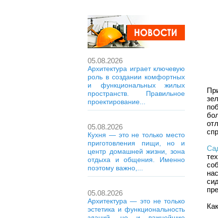
05.08.2026
Архитектура играет ключевую
роль в создании комфортных
и функциональных жилых
Пр
пространств. Правильное
зе
проектирование...
по
бо
от
05.08.2026
спр
Кухня — это не только место
приготовления пищи, но и
Сад
центр домашней жизни, зона
те
отдыха и общения. Именно
со
поэтому важно,...
на
си
пре
05.08.2026
Архитектура — это не только
Как
эстетика и функциональность
зданий, но и важнейшие