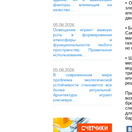
• 
факторы, влияющие на
эл
качество...
или
дви
05.08.2026
• Б
Освещение играет важную
Са
роль в формировании
ман
атмосферы и
га
функциональности любого
но 
пространства. Правильное
использование...
• 
ме
мо
05.08.2026
тр
В современном мире
ил
проблема экологической
реш
устойчивости становится все
более актуальной.
Пр
Архитектура играет
во
ключевую...
бр
сп
для
ба