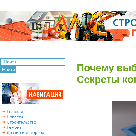
Почему выб
Найти
Секреты ко
Главная
Новости
Строительство
Ремонт
Дизайн и интерьер