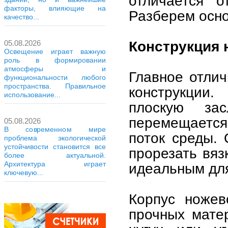
отличается о
факторы, влияющие на
Разберем осно
качество...
Конструкция 
05.08.2026
Освещение играет важную
роль в формировании
атмосферы и
Главное отлич
функциональности любого
пространства. Правильное
конструкции.
использование...
плоскую за
перемещается 
05.08.2026
В современном мире
поток среды. 
проблема экологической
устойчивости становится все
прорезать вяз
более актуальной.
Архитектура играет
идеальным для
ключевую...
Корпус ножев
прочных мате