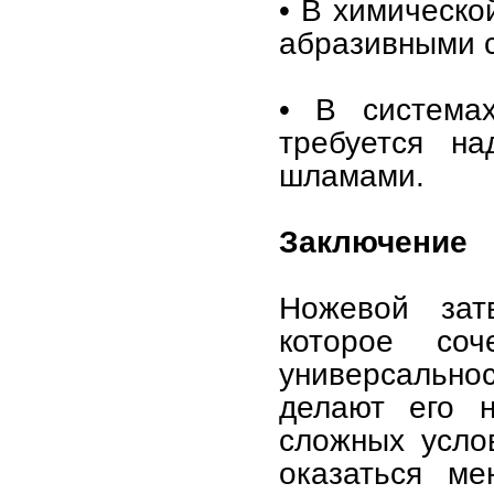
• В химическо
абразивными 
• В системах
требуется н
шламами.
Заключение
Ножевой зат
которое соч
универсально
делают его 
сложных усло
оказаться ме