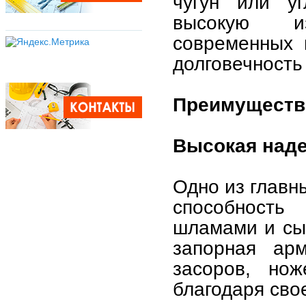
чугун или уг
высокую из
современных 
долговечность
Преимуществ
Высокая наде
Одно из главн
способность
шламами и сы
запорная ар
засоров, нож
благодаря сво