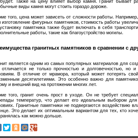
 будет. Также на цену влияет выбор камня. Гранит бывает ра
бычные виды камня могут стоить гораздо дороже.
ме того, цена может зависеть от сложности работы. Например
 изготовление фигурных памятников, стоимость работы увеличи
 установку памятника также будет включать в себя транспорт
олнительные работы, такие как благоустройство могилы.
еимущества гранитных памятников в сравнении с др
нит является одним из самых популярных материалов для созд
 отличается не только прочностью и долговечностью, но и
ловиям. В отличие от мрамора, который может потерять свой
изменным десятилетиями. Это особенно важно для памятнико
му и внешний вид на протяжении многих лет.
оме того, гранит очень прост в уходе. Он не требует специа
репады температур, что делает его идеальным выбором для
ловиях. Гранитные памятники не подвергаются воздействию вла
лнце. Это делает их оптимальным вариантом для тех, кто хоче
хранялась как можно дольше.