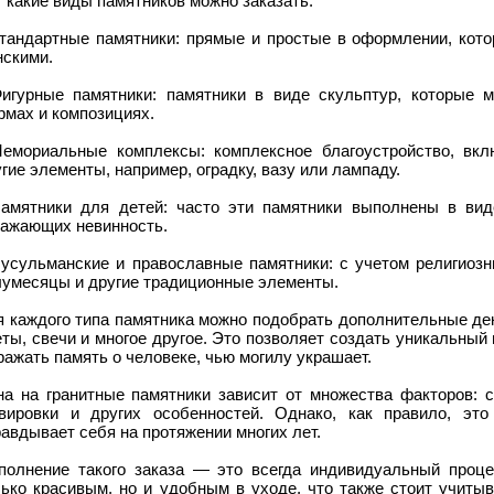
 какие виды памятников можно заказать:
Стандартные памятники: прямые и простые в оформлении, кото
нскими.
Фигурные памятники: памятники в виде скульптур, которые 
рмах и композициях.
Мемориальные комплексы: комплексное благоустройство, вкл
гие элементы, например, оградку, вазу или лампаду.
Памятники для детей: часто эти памятники выполнены в вид
ражающих невинность.
Мусульманские и православные памятники: с учетом религиозн
лумесяцы и другие традиционные элементы.
я каждого типа памятника можно подобрать дополнительные дек
ты, свечи и многое другое. Это позволяет создать уникальный
ажать память о человеке, чью могилу украшает.
на на гранитные памятники зависит от множества факторов: с
авировки и других особенностей. Однако, как правило, это
авдывает себя на протяжении многих лет.
полнение такого заказа — это всегда индивидуальный проце
лько красивым, но и удобным в уходе, что также стоит учитыв