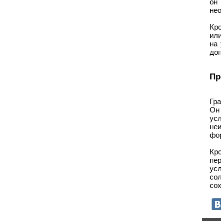
он
нео
Кро
или
на
доп
Пр
Гра
Он
ус
не
фор
Кр
пе
ус
со
со