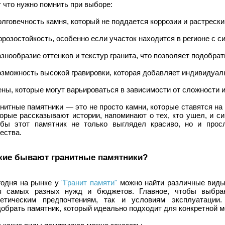
 что нужно помнить при выборе:
олговечность камня, который не поддается коррозии и растреск
орозостойкость, особенно если участок находится в регионе с
азнообразие оттенков и текстур гранита, что позволяет подобра
озможность высокой гравировки, которая добавляет индивидуал
ены, которые могут варьироваться в зависимости от сложности 
нитные памятники — это не просто камни, которые ставятся на 
торые рассказывают истории, напоминают о тех, кто ушел, и с
обы этот памятник не только выглядел красиво, но и прос
ества.
кие бывают гранитные памятники?
годня на рынке у
"Гранит памяти"
можно найти различные виды
я самых разных нужд и бюджетов. Главное, чтобы выбран
тетическим предпочтениям, так и условиям эксплуатации.
обрать памятник, который идеально подходит для конкретной м