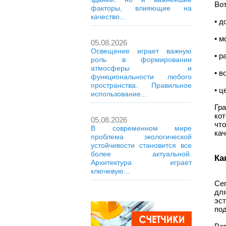
Вот
факторы, влияющие на
качество...
• д
• м
05.08.2026
Освещение играет важную
• р
роль в формировании
атмосферы и
• в
функциональности любого
пространства. Правильное
• ц
использование...
Гра
ко
05.08.2026
чт
В современном мире
кач
проблема экологической
устойчивости становится все
более актуальной.
Ка
Архитектура играет
ключевую...
Се
дл
эс
под