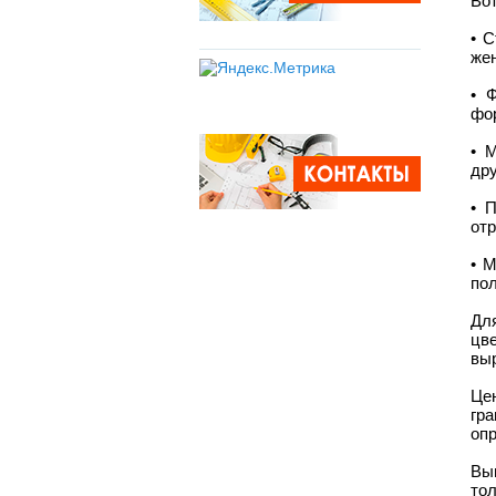
Вот
• 
же
• 
фо
• 
дру
• 
от
• 
по
Дл
цве
выр
Це
гр
опр
Вы
то