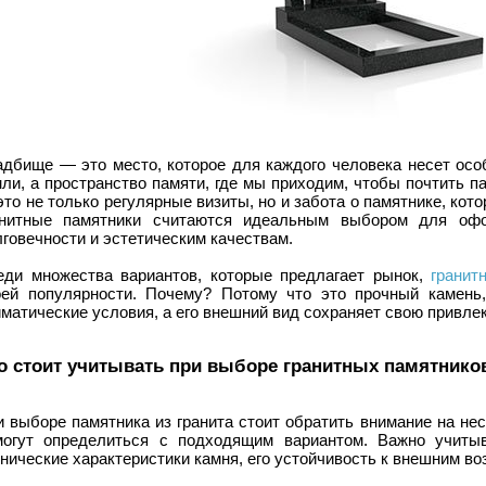
адбище — это место, которое для каждого человека несет особ
ли, а пространство памяти, где мы приходим, чтобы почтить па
то не только регулярные визиты, но и забота о памятнике, ко
анитные памятники считаются идеальным выбором для офо
говечности и эстетическим качествам.
еди множества вариантов, которые предлагает рынок,
гранит
оей популярности. Почему? Потому что это прочный камен
матические условия, а его внешний вид сохраняет свою привлек
о стоит учитывать при выборе гранитных памятнико
и выборе памятника из гранита стоит обратить внимание на не
могут определиться с подходящим вариантом. Важно учиты
нические характеристики камня, его устойчивость к внешним во