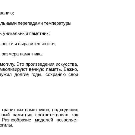
иванию;
 сильными перепадами температуры;
ть уникальный памятник;
ьности и выразительности;
и размера памятника.
могилу. Это произведения искусства,
имволизируют вечную память. Важно,
лужил долгие годы, сохраняю свои
 гранитных памятников, подходящих
ный памятник соответствовал как
 Разнообразие моделей позволяет
огилы.