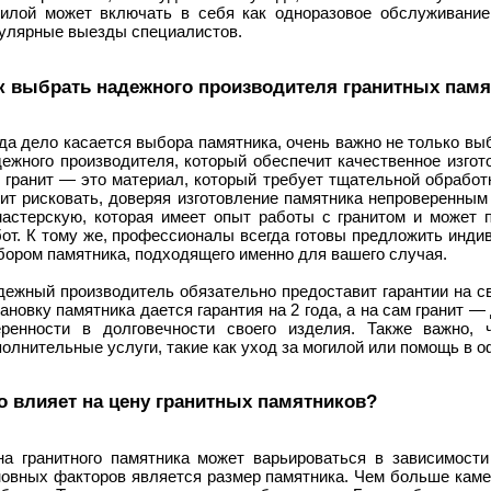
гилой может включать в себя как одноразовое обслуживание
гулярные выезды специалистов.
к выбрать надежного производителя гранитных пам
да дело касается выбора памятника, очень важно не только вы
ежного производителя, который обеспечит качественное изгот
о гранит — это материал, который требует тщательной обработ
оит рисковать, доверяя изготовление памятника непроверенным
мастерскую, которая имеет опыт работы с гранитом и может
бот. К тому же, профессионалы всегда готовы предложить инди
бором памятника, подходящего именно для вашего случая.
дежный производитель обязательно предоставит гарантии на с
ановку памятника дается гарантия на 2 года, а на сам гранит — 
еренности в долговечности своего изделия. Также важно,
олнительные услуги, такие как уход за могилой или помощь в 
о влияет на цену гранитных памятников?
на гранитного памятника может варьироваться в зависимост
новных факторов является размер памятника. Чем больше каме