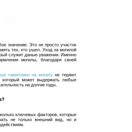
ое значение. Это не просто участок
мять тех, кто ушел. Уход за могилой
торый служит данью уважения. Именно
рмления могилы, благодаря своей
ные памятники на могилу
не теряют
ь, который может выдержать любые
ательность на долгие годы.
в?
сколько ключевых факторов, которые
вать не только внешний вид, но и
здействиям.