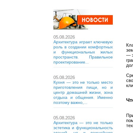
05.08.2026
Архитектура играет ключевую
Кл
роль в создании комфортных
зем
и функциональных жилых
— э
пространств. Правильное
гр
проектирование...
дол
Ср
05.08.2026
св
Кухня — это не только место
кли
приготовления пищи, но и
центр домашней жизни, зона
отдыха и общения. Именно
Чт
поэтому важно,...
Пр
05.08.2026
по
Архитектура — это не только
тех
эстетика и функциональность
зданий, но и важнейшие