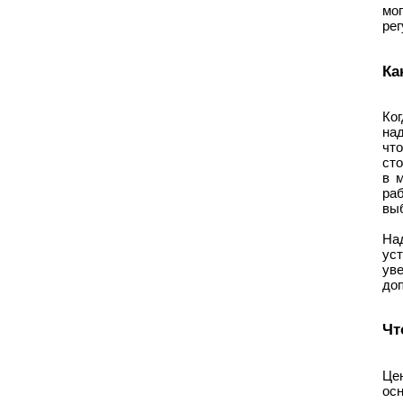
мо
ре
Ка
Ког
над
чт
ст
в 
ра
вы
На
уст
ув
доп
Чт
Це
ос