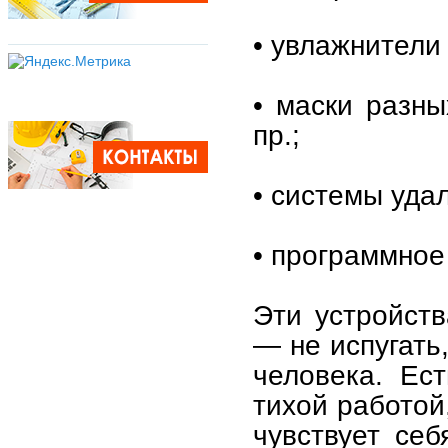
• увлажнители
• маски разн
пр.;
• системы уда
• программное
Эти устройст
— не испугать
человека. Ес
тихой работой
чувствует се