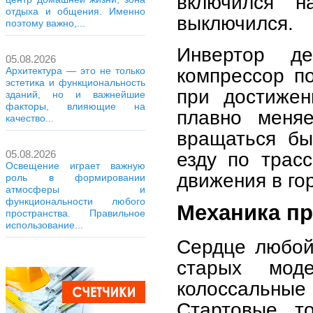
включился н
отдыха и общения. Именно
выключился.
поэтому важно,...
Инвертор д
05.08.2026
компрессор п
Архитектура — это не только
эстетика и функциональность
при достижен
зданий, но и важнейшие
факторы, влияющие на
плавно меняе
качество...
вращаться бы
05.08.2026
езду по трасс
Освещение играет важную
движения в го
роль в формировании
атмосферы и
функциональности любого
Механика пр
пространства. Правильное
использование...
Сердце любой
старых мод
колоссальны
Стартовые т