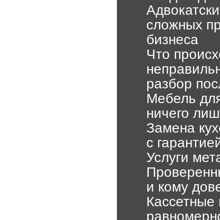
Адвокатски
сложных пр
бизнеса
Что происх
неправильн
разбор пос
Мебель для
ничего лиш
Замена кух
с гарантие
Услуги мет
Проверенны
и кому дов
Кассетные 
равномерн