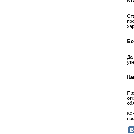
Кт
От
пр
хар
Во
Да
уве
Ка
Пр
от
обя
Ко
про