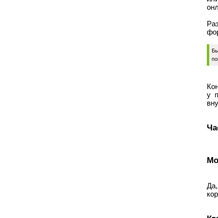
он
Ра
фор
Бы
по
Кон
у 
вну
Ча
Мо
Да
кор