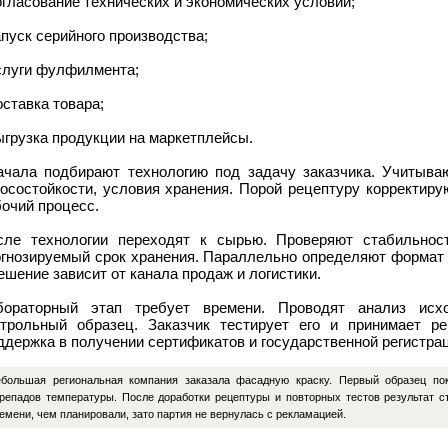
огласование технических и экономических условий;
апуск серийного производства;
услуги фулфилмента;
оставка товара;
ыгрузка продукции на маркетплейсы.
ачала подбирают технологию под задачу заказчика. Учитыва
носостойкости, условия хранения. Порой рецептуру корректиру
очий процесс.
сле технологии переходят к сырью. Проверяют стабильност
огнозируемый срок хранения. Параллельно определяют формат у
ешение зависит от канала продаж и логистики.
бораторный этап требует времени. Проводят анализ исхо
нтрольный образец. Заказчик тестирует его и принимает ре
держка в получении сертификатов и государственной регистраци
большая региональная компания заказала фасадную краску. Первый образец по
репадов температуры. После доработки рецептуры и повторных тестов результат 
емени, чем планировали, зато партия не вернулась с рекламацией.