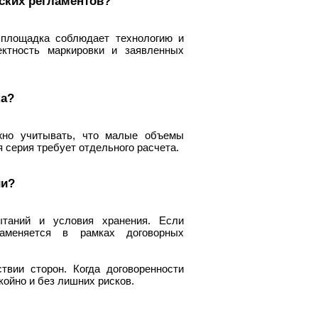
еских регламентов?
 площадка соблюдает технологию и
ектность маркировки и заявленных
ка?
жно учитывать, что малые объемы
 серия требует отдельного расчета.
ии?
ытаний и условия хранения. Если
заменяется в рамках договорных
твии сторон. Когда договоренности
койно и без лишних рисков.