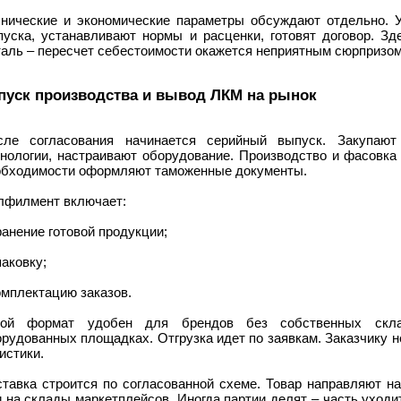
хнические и экономические параметры обсуждают отдельно.
пуска, устанавливают нормы и расценки, готовят договор. Зд
таль – пересчет себестоимости окажется неприятным сюрпризом
пуск производства и вывод ЛКМ на рынок
сле согласования начинается серийный выпуск. Закупают
хнологии, настраивают оборудование. Производство и фасовка
обходимости оформляют таможенные документы.
лфилмент включает:
ранение готовой продукции;
паковку;
омплектацию заказов.
кой формат удобен для брендов без собственных скла
рудованных площадках. Отгрузка идет по заявкам. Заказчику 
истики.
ставка строится по согласованной схеме. Товар направляют на
 на склады маркетплейсов. Иногда партии делят – часть уходи