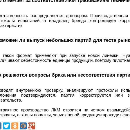
о отвечает за соответствие ЛКМ требованиям технич
ветственность распределяется договором. Производственная
отоколы испытаний, а владелец бренда контролирует корр
актеристик.
зможен ли выпуск небольших партий для теста рын
, такой формат применяют при запуске новой линейки. Ну
личивают себестоимость единицы продукции, поэтому пилотная
к решаются вопросы брака или несоответствия парт
оводят внутреннюю проверку, анализируют протоколы исп
клонения подтверждаются, партия корректируется или 
зательств.
нтрактное производство ЛКМ строится на четком взаимодейс
зрачны, а этапы понятны, запуск новой продукции проходит спо