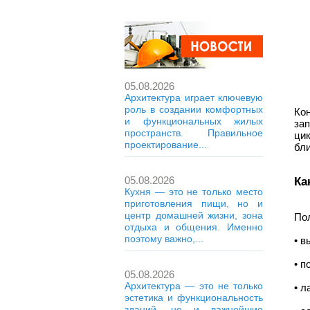
05.08.2026
Архитектура играет ключевую
роль в создании комфортных
Ко
и функциональных жилых
за
пространств. Правильное
ци
проектирование...
бл
05.08.2026
Ка
Кухня — это не только место
приготовления пищи, но и
центр домашней жизни, зона
По
отдыха и общения. Именно
поэтому важно,...
• в
• п
05.08.2026
Архитектура — это не только
• л
эстетика и функциональность
зданий, но и важнейшие