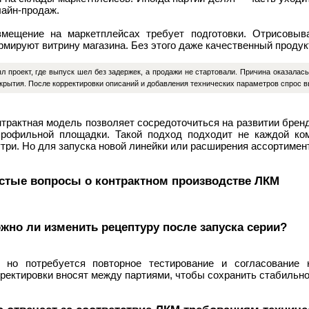
лайн-продаж.
змещение на маркетплейсах требует подготовки. Отрисовыва
мируют витрину магазина. Без этого даже качественный продук
л проект, где выпуск шел без задержек, а продажи не стартовали. Причина оказалась
крытия. После корректировки описаний и добавления технических параметров спрос вы
трактная модель позволяет сосредоточиться на развитии брен
профильной площадки. Такой подход подходит не каждой ком
три. Но для запуска новой линейки или расширения ассортимен
стые вопросы о контрактном производстве ЛКМ
жно ли изменить рецептуру после запуска серии?
, но потребуется повторное тестирование и согласование
ректировки вносят между партиями, чтобы сохранить стабильн