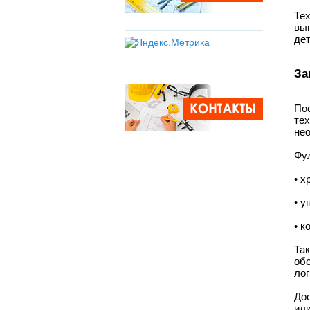
Те
вы
де
За
По
те
не
Фу
• х
• у
• к
Та
обо
лог
До
или