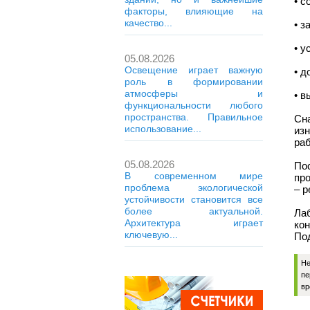
• с
факторы, влияющие на
качество...
• з
• 
05.08.2026
Освещение играет важную
• д
роль в формировании
атмосферы и
• в
функциональности любого
пространства. Правильное
Сн
использование...
из
раб
05.08.2026
По
В современном мире
пр
проблема экологической
– р
устойчивости становится все
более актуальной.
Ла
Архитектура играет
ко
ключевую...
Под
Не
пе
вр