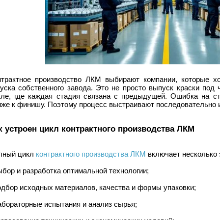
нтрактное производство ЛКМ выбирают компании, которые хо
пуска собственного завода. Это не просто выпуск краски под
кле, где каждая стадия связана с предыдущей. Ошибка на с
иже к финишу. Поэтому процесс выстраивают последовательно и
к устроен цикл контрактного производства ЛКМ
лный цикл
контрактного производства ЛКМ
включает несколько 
ыбор и разработка оптимальной технологии;
одбор исходных материалов, качества и формы упаковки;
абораторные испытания и анализ сырья;