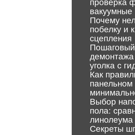
проверка ф
вакуумные
Почему нел
побелку и 
сцепления
Пошаговый 
демонтажа 
уголка с г
Как правил
панельном 
минимальн
Выбор напо
пола: срав
линолеума
Секреты шп