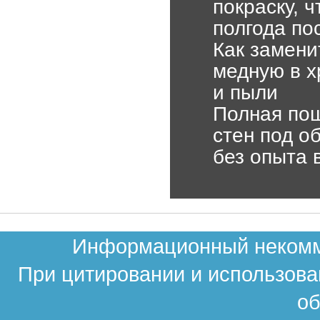
покраску, 
полгода по
Как замени
медную в х
и пыли
Полная пош
стен под о
без опыта 
Информационный некомме
При цитировании и использова
об