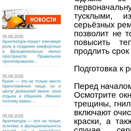
первоначаль
тусклыми, 
серьёзных рем
позволит не т
05.08.2026
повысить те
Архитектура играет ключевую
роль в создании комфортных
продлить срок
и функциональных жилых
пространств. Правильное
проектирование...
Подготовка к 
05.08.2026
Кухня — это не только место
Перед началом
приготовления пищи, но и
центр домашней жизни, зона
Осмотрите окн
отдыха и общения. Именно
поэтому важно,...
трещины, гнил
включают очис
05.08.2026
краски, а та
Архитектура — это не только
эстетика и функциональность
случае сер
зданий, но и важнейшие