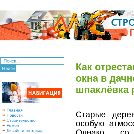
Как отрест
Найти
окна в дачн
шпаклёвка 
Главная
Старые дере
Новости
Строительство
особую атмос
Ремонт
Однако со
Дизайн и интерьер