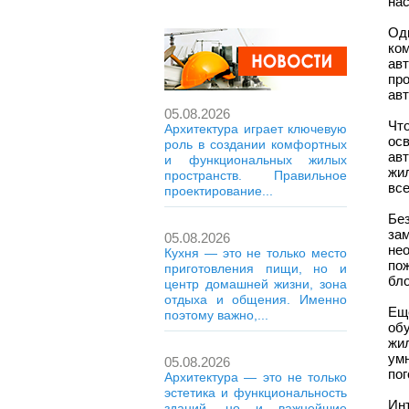
на
Од
ко
ав
пр
авт
05.08.2026
Чт
Архитектура играет ключевую
ос
роль в создании комфортных
ав
и функциональных жилых
жи
пространств. Правильное
вс
проектирование...
Бе
за
05.08.2026
не
Кухня — это не только место
по
приготовления пищи, но и
бл
центр домашней жизни, зона
отдыха и общения. Именно
Ещ
поэтому важно,...
об
жил
ум
05.08.2026
пог
Архитектура — это не только
эстетика и функциональность
Ин
зданий, но и важнейшие