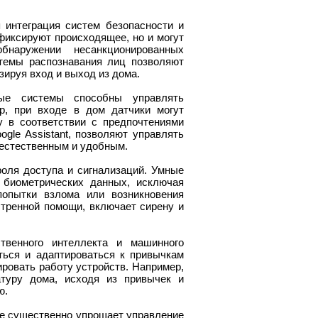
 интеграция систем безопасности и
иксируют происходящее, но и могут
бнаружении несанкционированных
стемы распознавания лиц позволяют
зируя вход и выход из дома.
ные системы способны управлять
р, при входе в дом датчики могут
у в соответствии с предпочтениями
gle Assistant, позволяют управлять
 естественным и удобным.
роля доступа и сигнализаций. Умные
биометрических данных, исключая
попытки взлома или возникновения
тренной помощи, включает сирену и
твенного интеллекта и машинного
ться и адаптироваться к привычкам
ировать работу устройств. Например,
атуру дома, исходя из привычек и
ю.
ме существенно упрощает управление