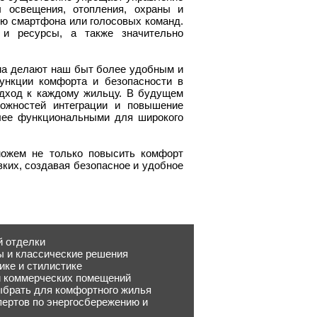
 освещения, отопления, охраны и
ью смартфона или голосовых команд.
 и ресурсы, а также значительно
ма делают наш быт более удобным и
ункции комфорта и безопасности в
одход к каждому жильцу. В будущем
можностей интеграции и повышение
лее функциональными для широкого
ожем не только повысить комфорт
зких, создавая безопасное и удобное
й отделки
ы и классические решения
ике и стилистике
и коммерческих помещений
ыбрать для комфортного жилья
пертов по энергосбережению и