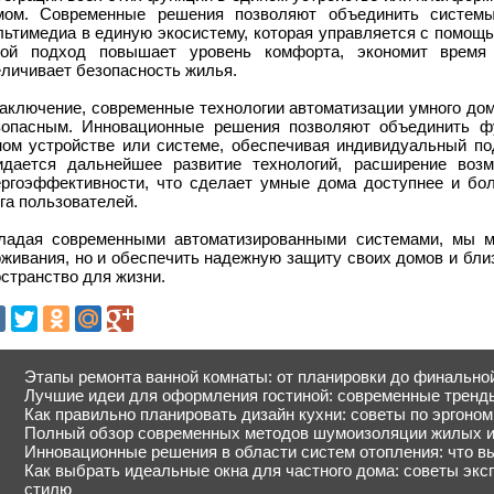
мом. Современные решения позволяют объединить системы
льтимедиа в единую экосистему, которая управляется с помощ
кой подход повышает уровень комфорта, экономит время
еличивает безопасность жилья.
заключение, современные технологии автоматизации умного до
зопасным. Инновационные решения позволяют объединить ф
ном устройстве или системе, обеспечивая индивидуальный п
идается дальнейшее развитие технологий, расширение воз
ергоэффективности, что сделает умные дома доступнее и бо
га пользователей.
ладая современными автоматизированными системами, мы м
живания, но и обеспечить надежную защиту своих домов и бли
странство для жизни.
Этапы ремонта ванной комнаты: от планировки до финально
Лучшие идеи для оформления гостиной: современные тренд
Как правильно планировать дизайн кухни: советы по эргоном
Полный обзор современных методов шумоизоляции жилых 
Инновационные решения в области систем отопления: что в
Как выбрать идеальные окна для частного дома: советы экс
стилю