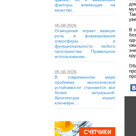
до
факторы, влияющие на
му
качество...
Та
ув
05.08.2026
В 
Освещение играет важную
бе
роль в формировании
од
атмосферы и
ож
функциональности любого
эн
пространства. Правильное
кру
использование...
Об
про
05.08.2026
про
В современном мире
проблема экологической
устойчивости становится все
более актуальной.
Архитектура играет
ключевую...