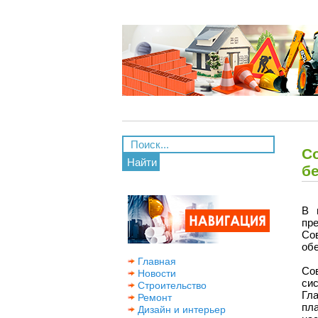
С
Найти
б
В 
пр
Со
обе
Главная
Со
Новости
си
Строительство
Гл
Ремонт
пл
Дизайн и интерьер