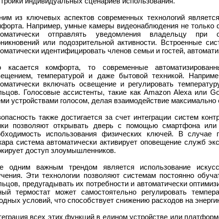
стройки индивидуальных сценариев использования.
ним из ключевых аспектов современных технологий является
мфорта. Например, умные камеры видеонаблюдения не только ф
томатически отправлять уведомления владельцу при о
оникновений или подозрительной активности. Встроенные си
оматически идентифицировать членов семьи и гостей, автомати
о касается комфорта, то современные автоматизирован
вещением, температурой и даже бытовой техникой. Наприме
томатически включать освещение и регулировать температур
льцов. Голосовые ассистенты, такие как Amazon Alexa или Goo
еми устройствами голосом, делая взаимодействие максимально
зопасность также достигается за счет интеграции систем конт
мки позволяют открывать дверь с помощью смартфона или 
обходимость использования физических ключей. В случае 
жара система автоматически активирует оповещение служб экс
окирует доступ злоумышленников.
е одним важным трендом является использование искусс
учения. Эти технологии позволяют системам постоянно обуча
ьцов, предугадывать их потребности и автоматически оптимиз
ный термостат может самостоятельно регулировать темпер
одных условий, что способствует снижению расходов на энерги
теграция всех этих функций в едином устройстве или платфор