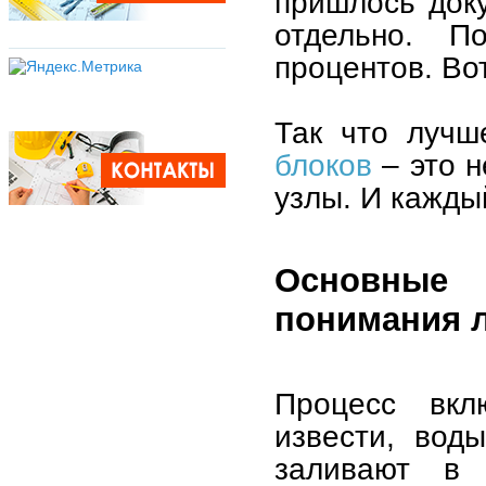
пришлось доку
отдельно. П
процентов. Вот
Так что лучш
блоков
– это н
узлы. И кажды
Основные
понимания 
Процесс вкл
извести, вод
заливают в 