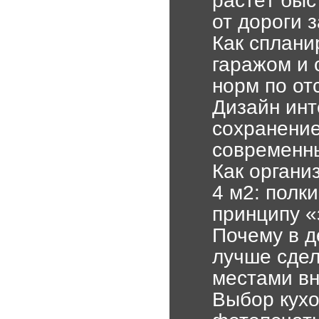
от дороги 
Как сплани
гаражом и 
норм по от
Дизайн инт
сохранение
современны
Как органи
4 м2: полк
принципу «
Почему в д
лучше сдел
местами вн
Выбор кухо