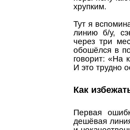
хрупким.
Тут я вспомин
линию б/у, с
через три ме
обошёлся в по
говорит: «На 
И это трудно о
Как избежат
Первая ошибк
дешёвая линия
и некачествен