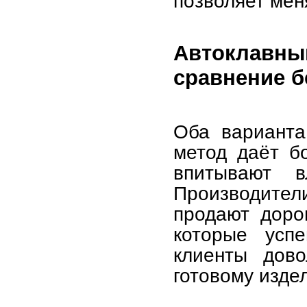
позволяет мен
Автоклавны
сравнение б
Оба варианта
метод даёт б
впитывают 
Производител
продают доро
которые усп
клиенты дово
готовому изде