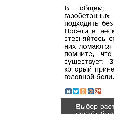
В общем, в
газобетонны
подходить без
Посетите нес
стесняйтесь с
них ломаются
помните, что
существует. 
который прин
головной боли
Выбор раст
растёт быс