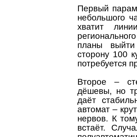
Первый параме
небольшого ч
хватит лин
региональног
планы выйти
сторону 100 к
потребуется п
Второе – ст
дёшевы, но т
даёт стабиль
автомат – кру
нервов. К том
встаёт. Случ
полуавтоматич