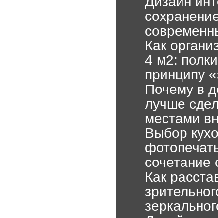
Дизайн инт
сохранение
современны
Как органи
4 м2: полк
принципу «
Почему в д
лучше сдел
местами вн
Выбор кухо
фотопечать
сочетание
Как расста
зрительног
зеркальног