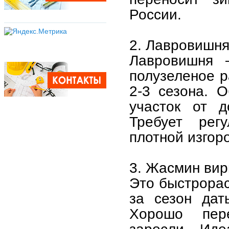
России.
2. Лавровишня 
Лавровишня 
полузеленое р
2-3 сезона. 
участок от д
Требует рег
плотной изгор
3. Жасмин вирг
Это быстрорас
за сезон дат
Хорошо пер