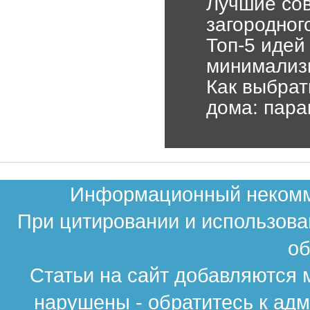
Лучшие сов
загородног
Топ-5 идей
минимализм
Как выбрат
дома: пара
Информационный некомме
При цитировании и использова
об
Статьи на сайт добавляются 
нарушены - обратитесь к ад