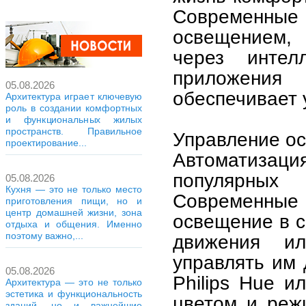
Современны
освещением, 
через интел
приложения
05.08.2026
обеспечивает 
Архитектура играет ключевую
роль в создании комфортных
и функциональных жилых
пространств. Правильное
Управление о
проектирование...
Автоматизац
популярны
05.08.2026
Кухня — это не только место
Современны
приготовления пищи, но и
центр домашней жизни, зона
освещение в с
отдыха и общения. Именно
поэтому важно,...
движения и
управлять им 
05.08.2026
Philips Hue и
Архитектура — это не только
эстетика и функциональность
цветом и реж
зданий, но и важнейшие