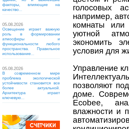
факторы, влияющие на
голосовых ас
качество...
например, авт
комнаты или 
05.08.2026
Освещение играет важную
уютной атм
роль в формировании
атмосферы и
экономить эл
функциональности любого
условия для ж
пространства. Правильное
использование...
Управление к
05.08.2026
В современном мире
Интеллекту
проблема экологической
устойчивости становится все
позволяют по
более актуальной.
доме. Соврем
Архитектура играет
ключевую...
Ecobee, ан
влажности и 
автоматизи
кондициони