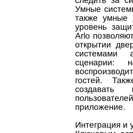
следить за с
Умные системы
также умные 
уровень защи
Arlo позволяю
открытии две
системами а
сценарии: 
воспроизвод
гостей. Так
создавать
пользователе
приложение.
Интеграция и 