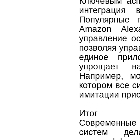
Ключевым асп
интеграция 
Популярные 
Amazon Alex
управление о
позволяя упра
единое прил
упрощает на
Например, мо
котором все с
имитации прис
Итог
Современные 
систем де