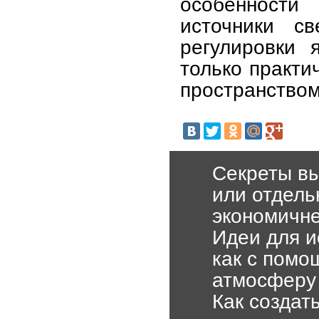
особенности
источники св
регулировки 
только практи
пространством
Секреты вы
или отдель
экономичн
Идеи для и
как с помо
атмосферу
Как создат