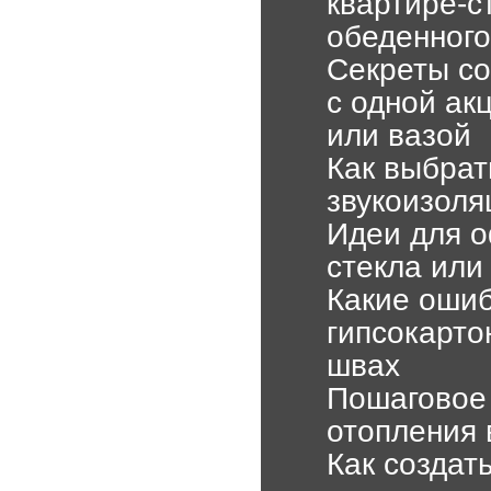
квартире-с
обеденного
Секреты со
с одной ак
или вазой
Как выбрат
звукоизоля
Идеи для о
стекла или
Какие ошиб
гипсокарто
швах
Пошаговое 
отопления 
Как создат