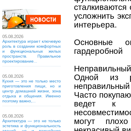
сталкиваются 
усложнить экс
интерьера.
05.08.2026
Основные 
Архитектура играет ключевую
роль в создании комфортных
гардеробной
и функциональных жилых
пространств. Правильное
проектирование...
Неправильный
Одной из р
05.08.2026
Кухня — это не только место
неправильный
приготовления пищи, но и
центр домашней жизни, зона
Часто покупаю
отдыха и общения. Именно
поэтому важно,...
ведет к с
несовместимо
05.08.2026
могут плохо
Архитектура — это не только
эстетика и функциональность
некрасивый ви
зданий, но и важнейшие