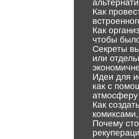
альтернати
Как провес
встроенног
Как органи
чтобы было
Секреты вы
или отдель
экономичн
Идеи для и
как с помо
атмосферу
Как создат
комиксами,
Почему сто
рекупераци