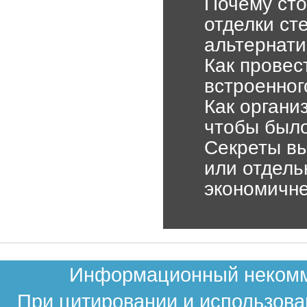
Почему сто
отделки ст
альтернати
Как провес
встроенног
Как органи
чтобы было
Секреты вы
или отдель
экономичн
Информационный некомме
При цитировании и использова