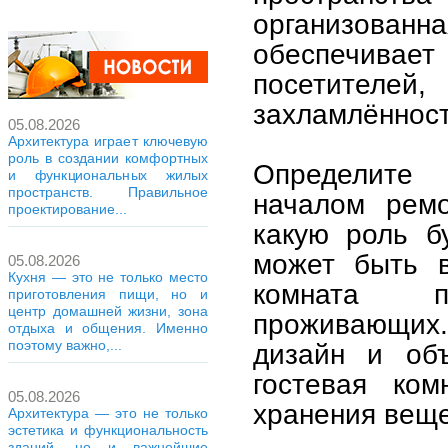
организованна
обеспечива
посетителе
захламлённост
05.08.2026
Архитектура играет ключевую
роль в создании комфортных
Определите
и функциональных жилых
пространств. Правильное
началом ремо
проектирование...
какую роль б
может быть в
05.08.2026
Кухня — это не только место
комната п
приготовления пищи, но и
центр домашней жизни, зона
проживающих.
отдыха и общения. Именно
поэтому важно,...
дизайн и об
гостевая ко
05.08.2026
хранения веще
Архитектура — это не только
эстетика и функциональность
зданий, но и важнейшие