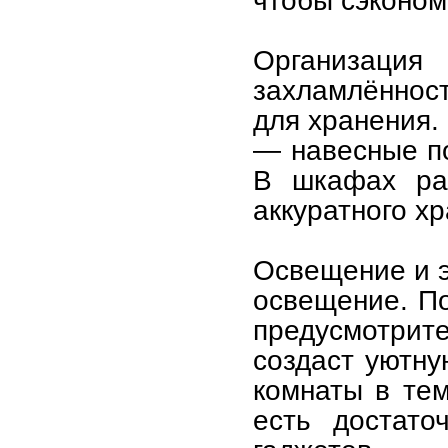
чтобы сэконом
Организац
захламлённост
для хранения.
— навесные по
В шкафах раз
аккуратного х
Освещение и э
освещение. По
предусмотрит
создаст уютну
комнаты в тем
есть достато