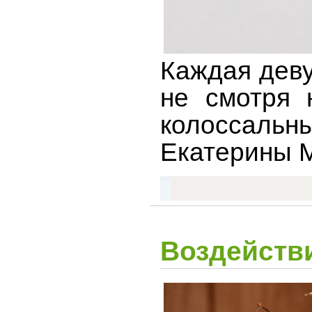
Каждая
дев
не
смотря
колоссальны
Екатерины
Воздейств