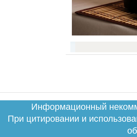
Информационный некомме
При цитировании и использова
об