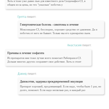
Хоть я тоже уже давно пью для известного дела Силденафил-СЗ, в
общем из-за цены, но тех "ужасных" побочек у
Гретта
пишет:
Гипертоническая болезнь - симптомы и лечение
Моксонидин-СЗ, бесспорно, хорошее средство от давления. Да и
побочек от него не бывает. Только мы его однократно пьем.
Анастасия
пишет:
Причины и лечение эзофагита
Из препаратов мне тоже лучше всего помогает Рабепразол-СЗ.
Дольше многих других сохраняет свое действие. Хоть и стоит
Давид
пишет:
Дапоксетин, задержка преждевременной эякуляции
Препарат хороший, продлевающий. Если надо, чтобы было 1 раз, но
долго, поможет. Если надо несколько раз, и каждый раз