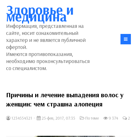
Здоровье и
медицина
Информация, представленная на
сайте, носит ознакомительный
характер и не является публичной
офертой.
Имеются противопоказания,
необходимо проконсультироваться
со специалистом.
Причины и лечение выпадения волос у
женщин: чем страшна алопеция
1234554321
25-фев, 2017, 07:35
По теме
9 374
2