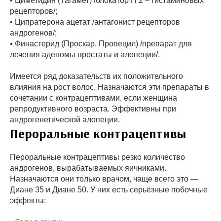
• Циметидин (Тагамет) /блокатор Н 2 – гистаминовых
рецепторов/;
• Ципратерона ацетат /антагонист рецепторов
андрогенов/;
• Финастерид (Проскар, Пропецил) /препарат для
лечения аденомы простаты и алопеции/.
Имеется ряд доказательств их положительного
влияния на рост волос. Назначаются эти препараты в
сочетании с контрацептивами, если женщина
репродуктивного возраста. Эффективны при
андрогенетической алопеции.
Пероральные контрацептивы
Пероральные контрацептивы резко количество
андрогенов, вырабатываемых яичниками.
Назначаются они только врачом, чаще всего это —
Диане 35 и Диане 50. У них есть серьёзные побочные
эффекты: