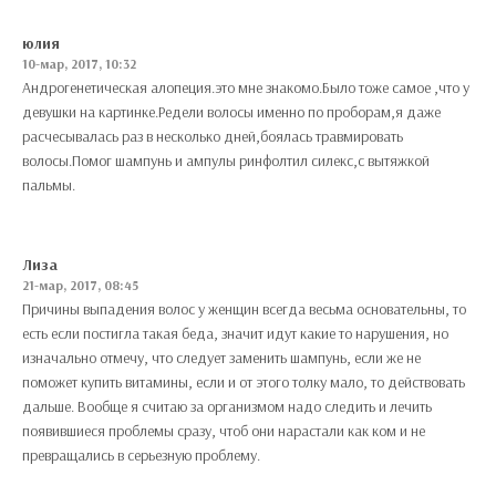
юлия
10-мар, 2017, 10:32
Андрогенетическая алопеция.это мне знакомо.Было тоже самое ,что у
девушки на картинке.Редели волосы именно по проборам,я даже
расчесывалась раз в несколько дней,боялась травмировать
волосы.Помог шампунь и ампулы ринфолтил силекс,с вытяжкой
пальмы.
Лиза
21-мар, 2017, 08:45
Причины выпадения волос у женщин всегда весьма основательны, то
есть если постигла такая беда, значит идут какие то нарушения, но
изначально отмечу, что следует заменить шампунь, если же не
поможет купить витамины, если и от этого толку мало, то действовать
дальше. Вообще я считаю за организмом надо следить и лечить
появившиеся проблемы сразу, чтоб они нарастали как ком и не
превращались в серьезную проблему.