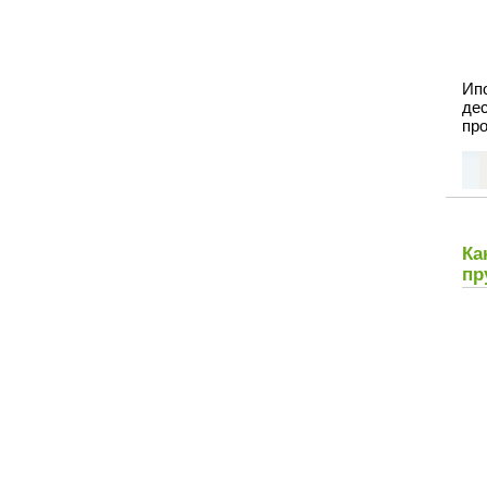
Ип
дес
про
Ка
пр