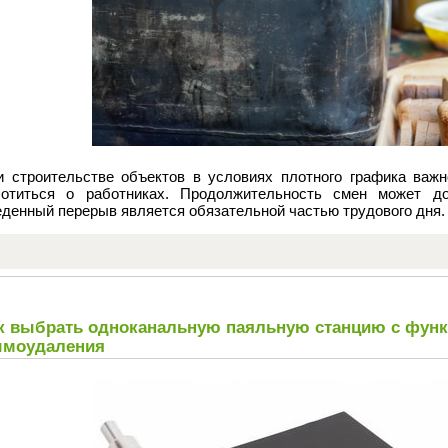
и строительстве объектов в условиях плотного графика важн
ботиться о работниках. Продолжительность смен может до
еденный перерыв является обязательной частью трудового дня.
к выбрать одноканальную паяльную станцию с функ
моудаления