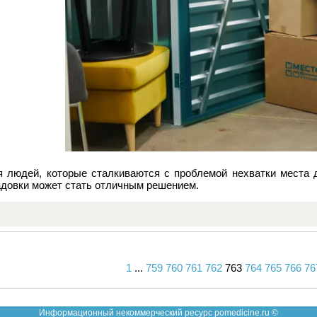
я людей, которые сталкиваются с проблемой нехватки места 
адовки может стать отличным решением.
1
...
759
760
761
762
763
764
765
766
76
Вперед
Назад
Информационный некоммерческий ресурс pomedicine.ru ©