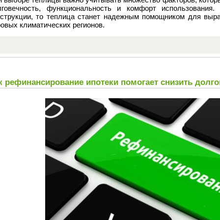
лговечность, функциональность и комфорт использования.
нструкции, то теплица станет надежным помощником для выр
овых климатических регионов.
к рефинансирование ипотеки помогает снизить долго