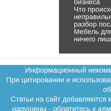
бизнеса
Что происх
неправильн
разбор пос
Мебель для
ничего лиш
Информационный некомме
При цитировании и использова
об
Статьи на сайт добавляются 
нарушены - обратитесь к ад