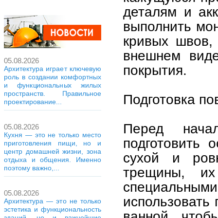
деталям и ак
выполнить мон
кривых швов, 
внешнем виде
05.08.2026
покрытия.
Архитектура играет ключевую
роль в создании комфортных
и функциональных жилых
пространств. Правильное
Подготовка по
проектирование...
Перед нача
05.08.2026
Кухня — это не только место
подготовить 
приготовления пищи, но и
центр домашней жизни, зона
сухой и ров
отдыха и общения. Именно
поэтому важно,...
трещины, их
специальны
05.08.2026
использовать 
Архитектура — это не только
эстетика и функциональность
ванной, чтоб
зданий, но и важнейшие