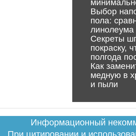
минимальн
Выбор напо
пола: срав
линолеума
Секреты шп
покраску, 
полгода по
Как замени
медную в х
и пыли
Информационный некомме
При цитировании и использова