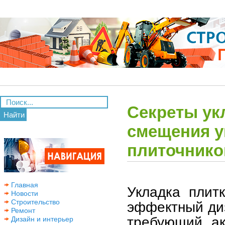
Секреты ук
Найти
смещения у
плиточнико
Главная
Укладка плит
Новости
Строительство
эффектный диз
Ремонт
требующий ак
Дизайн и интерьер