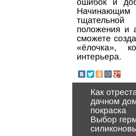
ошибок и доб
Начинающим
тщательной
положения и а
сможете созда
«ёлочка», к
интерьера.
Как отрест
дачном дом
покраска
Выбор герм
силиконовы