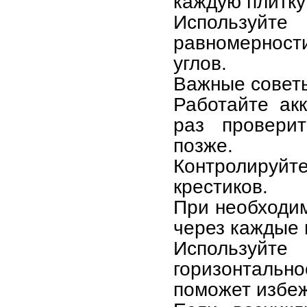
каждую плитку
Используй
равномерност
углов.
Важные совет
Работайте акк
раз провери
позже.
Контролируйте
крестиков.
При необходи
через каждые 
Используйте
горизонтальн
поможет избеж