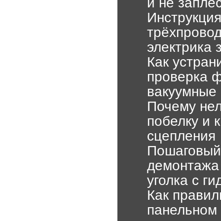
и не запле
Инструкция
трёхпровод
электрика 
Как устран
проверка ф
вакуумные
Почему нел
побелку и 
сцепления
Пошаговый 
демонтажа 
уголка с г
Как правил
панельном 