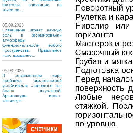
факторы, влияющие на
Поворотный ур
качество...
Рулетка и кар
Нивелир или
05.08.2026
Освещение играет важную
горизонта
роль в формировании
атмосферы и
Мастерок и ре
функциональности любого
Смазочный кле
пространства. Правильное
использование...
Грубая и мягка
Подготовка ос
05.08.2026
В современном мире
Перед началом
проблема экологической
устойчивости становится все
поверхность д
более актуальной.
Любые неров
Архитектура играет
ключевую...
стяжкой. Посл
горизонтальн
по уровню.