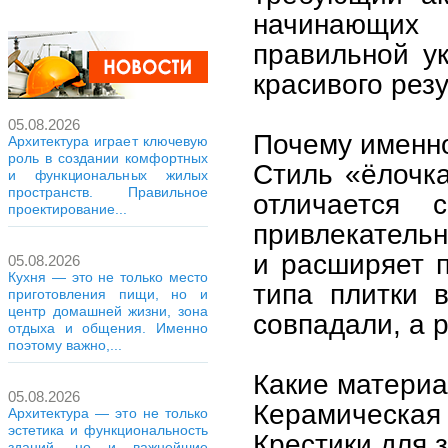
начинающих
правильной у
красивого резу
05.08.2026
Почему именн
Архитектура играет ключевую
роль в создании комфортных
Стиль «ёлочка
и функциональных жилых
пространств. Правильное
отличается 
проектирование...
привлекатель
и расширяет п
05.08.2026
Кухня — это не только место
типа плитки 
приготовления пищи, но и
центр домашней жизни, зона
совпадали, а 
отдыха и общения. Именно
поэтому важно,...
Какие материа
05.08.2026
Керамическая 
Архитектура — это не только
эстетика и функциональность
Крестики для 
зданий, но и важнейшие